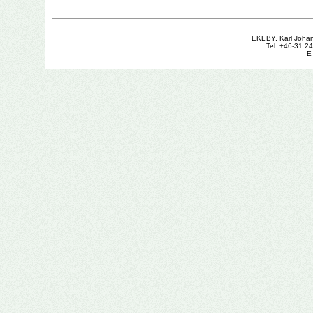
EKEBY, Karl Joha
Tel: +46-31 2
E